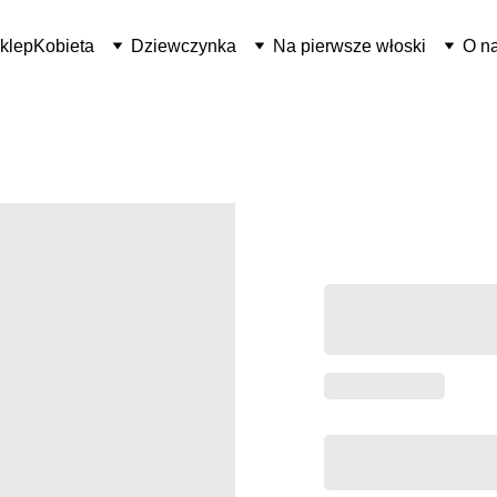
klep
Kobieta
Dziewczynka
Na pierwsze włoski
O n