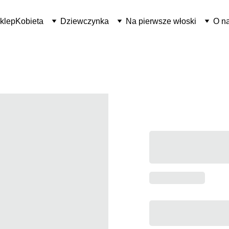
klep
Kobieta
Dziewczynka
Na pierwsze włoski
O n