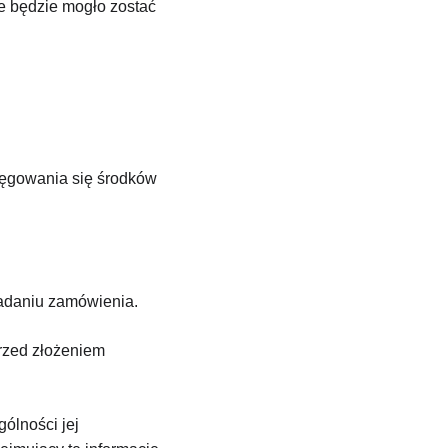
e będzie mogło zostać 
ięgowania się środków 
ładaniu zamówienia.
rzed złożeniem 
ólności jej 