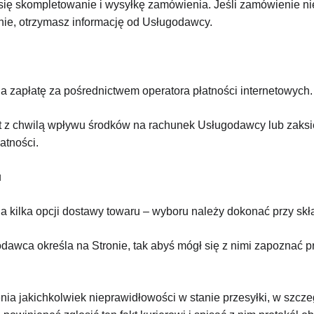
 się skompletowanie i wysyłkę zamówienia. Jeśli zamówienie ni
nie, otrzymasz informację od Usługodawcy. 
i
 zapłatę za pośrednictwem operatora płatności internetowych.
st z chwilą wpływu środków na rachunek Usługodawcy lub zaks
atności.
u
 kilka opcji dostawy towaru – wyboru należy dokonać przy sk
dawca określa na Stronie, tak abyś mógł się z nimi zapoznać p
ia jakichkolwiek nieprawidłowości w stanie przesyłki, w szczeg