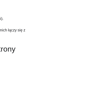
).
ich łączy się z 
trony