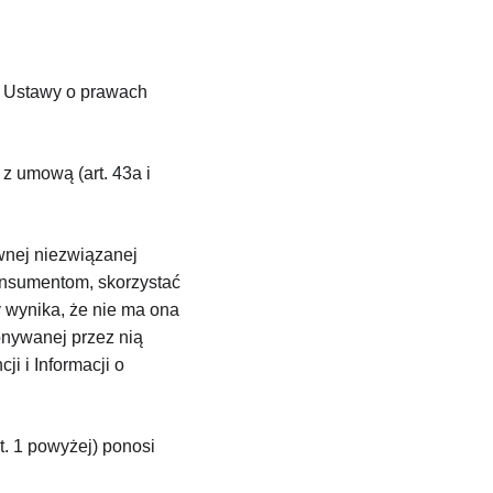
e Ustawy o prawach 
z umową (art. 43a i 
wnej niezwiązanej 
onsumentom, skorzystać 
 wynika, że nie ma ona 
nywanej przez nią 
i i Informacji o 
 1 powyżej) ponosi 