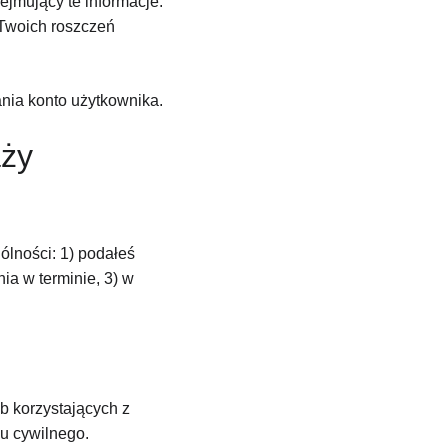
ejmujący te informacje. 
Twoich roszczeń 
nia konto użytkownika.
aży
lności: 1) podałeś 
a w terminie, 3) w 
 korzystających z 
u cywilnego.