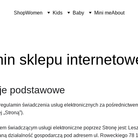
Shop
Women
Kids
Baby
Mini me
About
in sklepu internetow
cje podstawowe
 regulamin świadczenia usług elektronicznych za pośrednictwem
j „Stroną”).
tem świadczącym usługi elektroniczne poprzez Stronę jest: Les
aną działalność gospodarczą pod adresem ul. Roweckiego 78 1