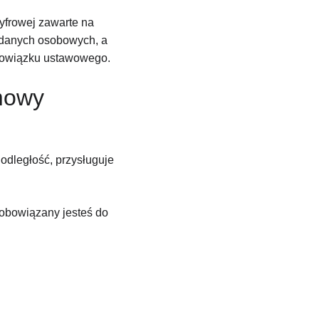
yfrowej zawarte na 
 danych osobowych, a 
bowiązku ustawowego.
mowy 
dległość, przysługuje 
obowiązany jesteś do 