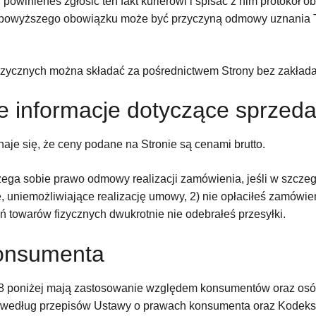
owinieneś zgłosić ten fakt kurierowi i spisać z nim protokół ob
 powyższego obowiązku może być przyczyną odmowy uznania 
izycznych można składać za pośrednictwem Strony bez zakłada
e informacje dotyczące sprzed
naje się, że ceny podane na Stronie są cenami brutto.
ga sobie prawo odmowy realizacji zamówienia, jeśli w szczegó
 uniemożliwiające realizację umowy, 2) nie opłaciłeś zamówieni
 towarów fizycznych dwukrotnie nie odebrałeś przesyłki.
onsumenta
– 8 poniżej mają zastosowanie względem konsumentów oraz osób
według przepisów Ustawy o prawach konsumenta oraz Kodeks