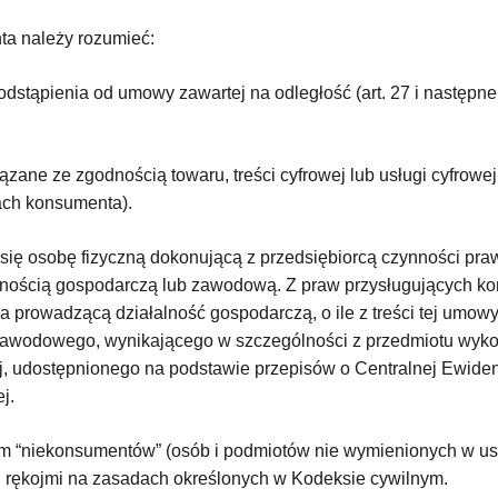
ta należy rozumieć:
dstąpienia od umowy zawartej na odległość (art. 27 i następn
ane ze zgodnością towaru, treści cyfrowej lub usługi cyfrowej 
ach konsumenta).
ię osobę fizyczną dokonującą z przedsiębiorcą czynności pra
alnością gospodarczą lub zawodową. Z praw przysługujących k
a prowadzącą działalność gospodarczą, o ile z treści tej umowy
 zawodowego, wynikającego w szczególności z przedmiotu wyko
, udostępnionego na podstawie przepisów o Centralnej Ewidencj
j.
 “niekonsumentów” (osób i podmiotów nie wymienionych w ust.
u rękojmi na zasadach określonych w Kodeksie cywilnym.